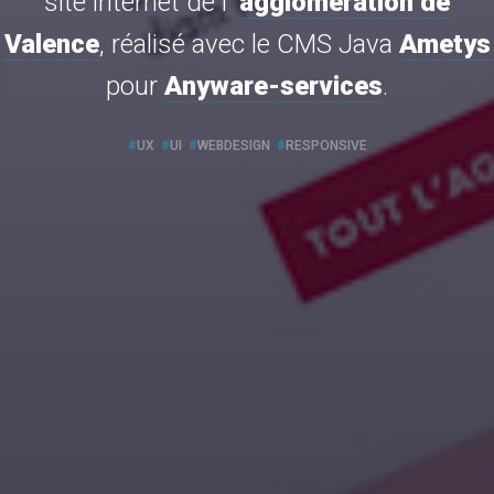
site internet de l'
agglomération de
Valence
, réalisé avec le CMS Java
Ametys
pour
Anyware-services
.
UX
UI
WEBDESIGN
RESPONSIVE